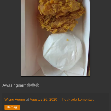
Awas ngilerrr 😝😝😝
Wisnu Agung
at
Agustus 26, 2020
Tidak ada komentar:
Berbagi