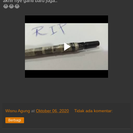
akhir nye ganti baru juga..
😂😂😂
Wisnu Agung
at
Oktober 06, 2020
Tidak ada komentar:
Berbagi