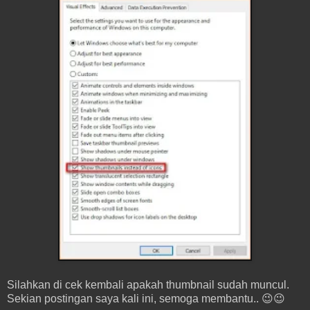
Silahkan di cek kembali apakah thumbnail sudah muncul.
Sekian postingan saya kali ini, semoga membantu.. 😉😉