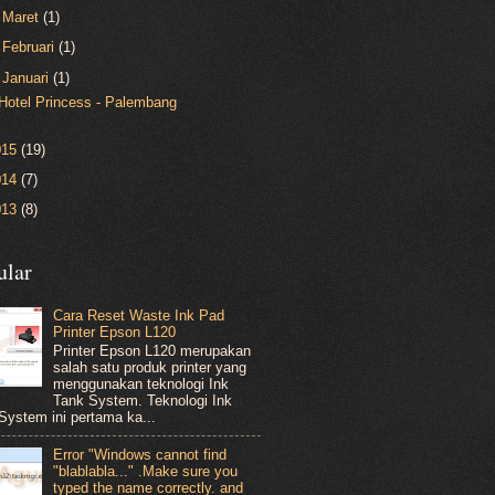
►
Maret
(1)
►
Februari
(1)
▼
Januari
(1)
Hotel Princess - Palembang
015
(19)
014
(7)
013
(8)
ular
Cara Reset Waste Ink Pad
Printer Epson L120
Printer Epson L120 merupakan
salah satu produk printer yang
menggunakan teknologi Ink
Tank System. Teknologi Ink
System ini pertama ka...
Error "Windows cannot find
"blablabla..." .Make sure you
typed the name correctly. and