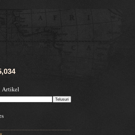
5,034
 Artikel
es
ry