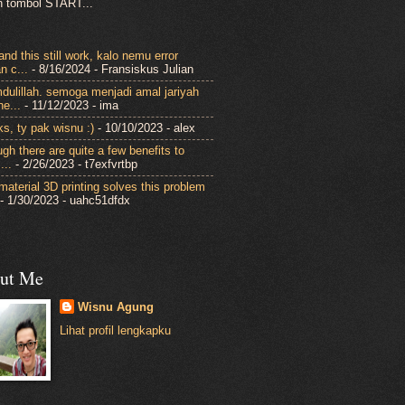
 tombol START...
nd this still work, kalo nemu error
n c...
- 8/16/2024
- Fransiskus Julian
dulillah. semoga menjadi amal jariyah
ne...
- 11/12/2023
- ima
ks, ty pak wisnu :)
- 10/10/2023
- alex
gh there are quite a few benefits to
...
- 2/26/2023
- t7exfvrtbp
-material 3D printing solves this problem
- 1/30/2023
- uahc51dfdx
ut Me
Wisnu Agung
Lihat profil lengkapku