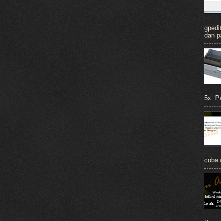
gpedit
dan p
5x. Pa
coba c