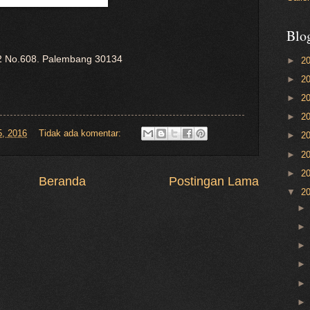
Blo
 D2 No.608. Palembang 30134
►
2
►
2
►
2
►
2
5, 2016
Tidak ada komentar:
►
2
►
2
►
2
Beranda
Postingan Lama
▼
2